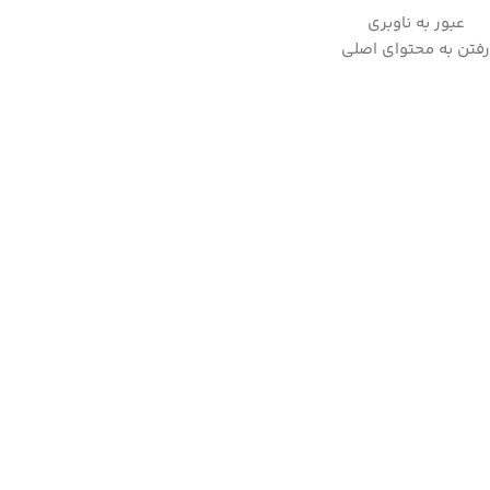
عبور به ناوبری
به علت نوسانات ارز لطفا قبل از ثبت سفارش، استعلام قیمت بفرمایید.
رفتن به محتوای اصلی
09357282123
خانه
/
لوازم پخت و پز
/
گریل