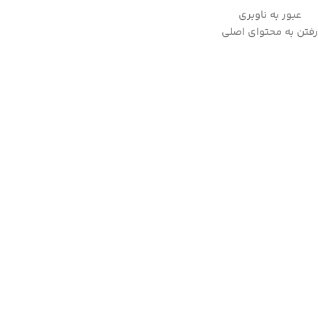
عبور به ناوبری
به علت نوسانات ارز لطفا قبل از ثبت سفارش، استعلام قیمت بفرمایید.
رفتن به محتوای اصلی
09357282123
خانه
/
لوازم پخت و پز
/
سرخ کن