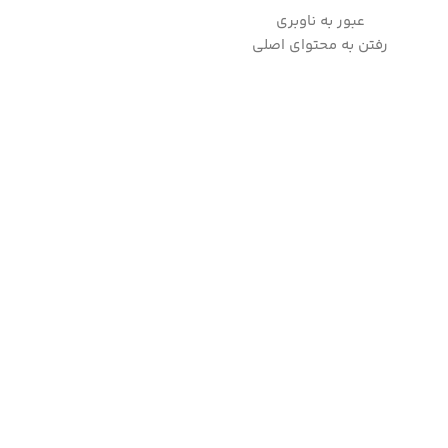
عبور به ناوبری
به
رفتن به محتوای اصلی
صفحه اصلی
فروشگاه لوازم خانگی
چندکاره های هوشمند
وبلاگ
تماس با 
خانه
/
لوازم پخت و پز
/
گریل
/
گریل مستر عرشیا مدل GM498-3305