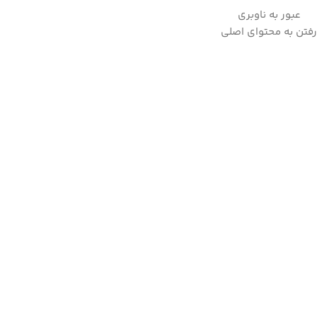
عبور به ناوبری
به علت نوسانات ارز لطفا قبل از ثبت سفارش، استعلام قیمت بفرمایید.
رفتن به محتوای اصلی
09357282123
خانه
/
لوازم پخت و پز
/
ساندویچ ساز