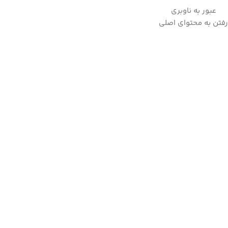
عبور به ناوبری
به علت نوسانات ارز لطفا قبل از ثبت سفارش، استعلام قیمت بفرمایید.
رفتن به محتوای اصلی
09357282123
خانه
/
لوازم پخت و پز
/
سرخ کن