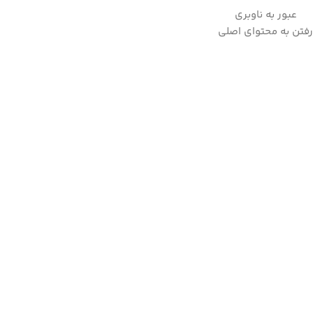
عبور به ناوبری
به علت نوسانات ارز لطفا قبل از ثبت سفارش، استعلام قیمت بفرمایید.
رفتن به محتوای اصلی
09357282123
خانه
/
شستشو و نظافت
/
جاروبرقی
/
جاروبرقی رباتیک