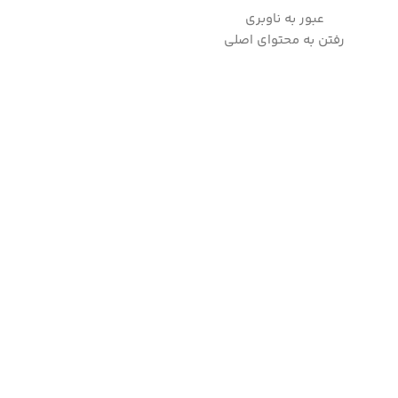
عبور به ناوبری
به
رفتن به محتوای اصلی
صفحه اصلی
فروشگاه لوازم خانگی
چندکاره های هوشمند
وبلاگ
تماس با 
خانه
/
لوازم پخت و پز
/
سرخ کن
/
سرخ کن بدون روغن ویو مدل -404
-4%