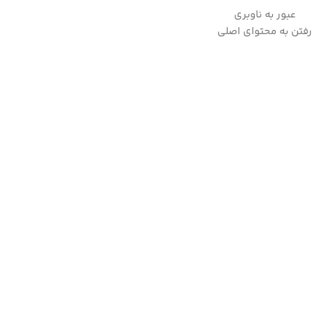
عبور به ناوبری
به علت نوسانات ارز لطفا قبل از ثبت سفارش، استعلام قیمت بفرمایید.
رفتن به محتوای اصلی
09357282123
خانه
/
لوازم پخت و پز
/
اجاق برقی