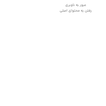
عبور به ناوبری
به
رفتن به محتوای اصلی
صفحه اصلی
فروشگاه لوازم خانگی
چندکاره های هوشمند
وبلاگ
تماس با 
خانه
/
لوازم پخت و پز
/
پلوپز
/
پلوپز چندکاره 2 نفره سنکور مدل SRM 0671BK