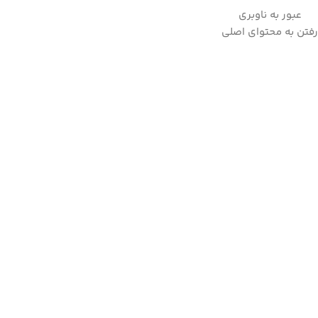
عبور به ناوبری
به علت نوسانات ارز لطفا قبل از ثبت سفارش، استعلام قیمت بفرمایید.
رفتن به محتوای اصلی
09357282123
خانه
/
دستیار آشپزخانه
/
میوه خشک کن