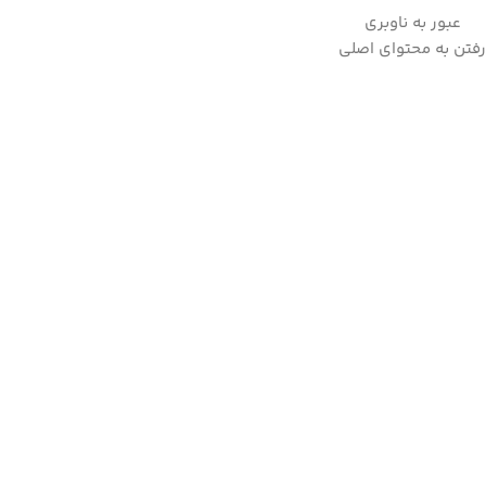
عبور به ناوبری
به علت نوسانات ارز لطفا قبل از ثبت سفارش، استعلام قیمت بفرمایید.
رفتن به محتوای اصلی
09357282123
خانه
/
لوازم شخصی برقی
/
ماشین اصلاح