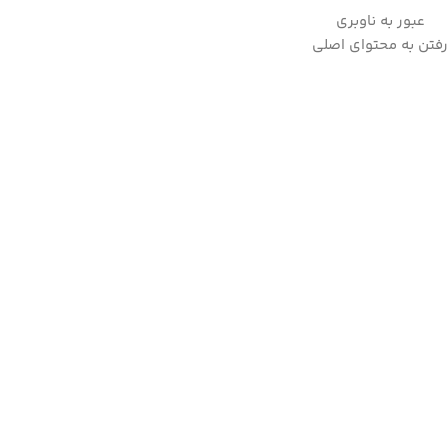
عبور به ناوبری
به علت نوسانات ارز لطفا قبل از ثبت سفارش، استعلام قیمت بفرمایید.
رفتن به محتوای اصلی
09357282123
خانه
/
نوشیدنی ساز
/
قهوه ساز