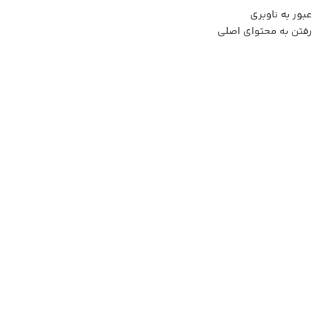
به علت نوسانات ارز لطفا قبل از ثبت سفارش، استعلام قیمت بفرمایید.
عبور به ناوبری
09357282123
رفتن به محتوای اصلی
خانه
/
دلونگی
Showing all 4 results
بدون دسته بندی
تهویه، سرمایش و
گرمایش
1 محصول
9 محصول
دلونگی